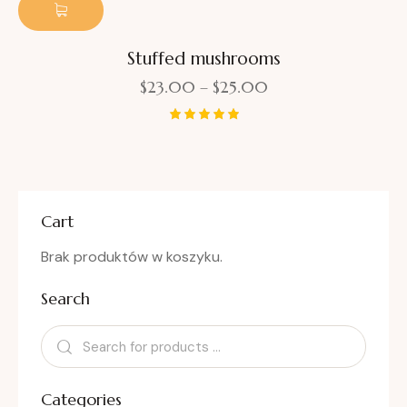
na 5
Stuffed mushrooms
$
23.00
–
$
25.00
Oceniono
5.00
na 5
Cart
Brak produktów w koszyku.
Search
Categories